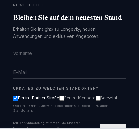
NEWSLETTER
Bleiben Sie auf dem neuesten Stand
Erhalten Sie Insights zu Longevity, neuen
Anwendungen und exklusiven Angeboten.
Vorname
E-Mail
UPDATES ZU WELCHEN STANDORTEN?
Berlin · Pariser Straße
Berlin · Kienberg
Seevetal
Optional. Ohne Auswahl bekommen Sie Updates zu allen
Standorten.
Mit der Anmeldung stimmen Sie unserer
Datenschutzerklärung zu. Sie erhalten eine
Anmelden
Bestätigungs-Email und können sich jederzeit
abmelden.