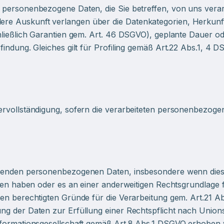
personenbezogene Daten, die Sie betreffen, von uns verarb
e Auskunft verlangen über die Datenkategorien, Herkunft
hließlich Garantien gem. Art. 46 DSGVO), geplante Dauer ode
indung. Gleiches gilt für Profiling gemäß Art.22 Abs.1, 4 DS
rvollständigung, sofern die verarbeiteten personenbezogene
ffenden personenbezogenen Daten, insbesondere wenn dies
ufen haben oder es an einer anderweitigen Rechtsgrundlage 
gen berechtigten Gründe für die Verarbeitung gem. Art.21 
g der Daten zur Erfüllung einer Rechtspflicht nach Unionsr
Informationsgesellschaft gemäß Art.8 Abs.1 DSGVO erhoben