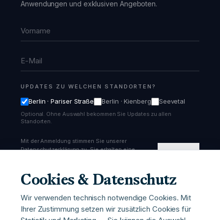
Anwendungen und exklusiven Angeboten.
Vorname
E-Mail
UPDATES ZU WELCHEN STANDORTEN?
Berlin · Pariser Straße
Berlin · Kienberg
Seevetal
Optional. Ohne Auswahl bekommen Sie Updates zu allen
Standorten.
Mit der Anmeldung stimmen Sie unserer
Datenschutzerklärung zu. Sie erhalten eine
Anmelden
Bestätigungs-Email und können sich jederzeit
abmelden.
Cookies & Datenschutz
Wir verwenden technisch notwendige Cookies. Mit
Ihrer Zustimmung setzen wir zusätzlich Cookies für