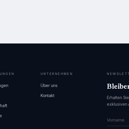
UNGEN
UNTERNEHMEN
NEWSLET
Bleibe
ngen
Über uns
Kontakt
Erhalten Si
exklusiven
haft
e
Vorname