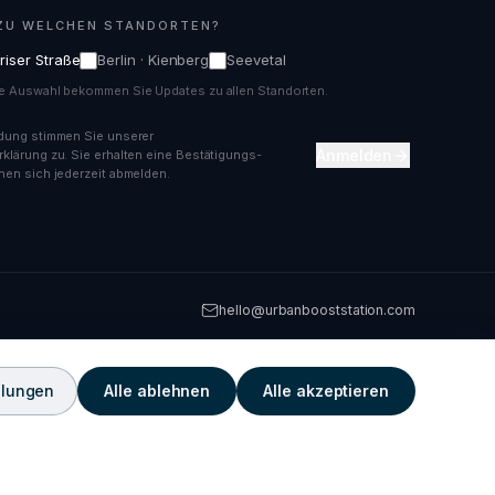
ZU WELCHEN STANDORTEN?
ariser Straße
Berlin · Kienberg
Seevetal
e Auswahl bekommen Sie Updates zu allen Standorten.
dung stimmen Sie unserer
Anmelden
klärung zu. Sie erhalten eine Bestätigungs-
nen sich jederzeit abmelden.
hello@urbanbooststation.com
llungen
Alle ablehnen
Alle akzeptieren