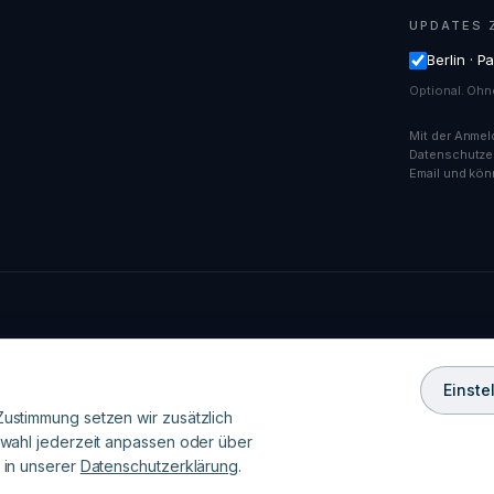
UPDATES 
Berlin · P
Optional. Ohn
Mit der Anmel
Datenschutzer
Email und kön
Einste
dheitshinweise
Cookie-Einstellungen
Partner-Login
ustimmung setzen wir zusätzlich
swahl jederzeit anpassen oder über
 in unserer
Datenschutzerklärung
.