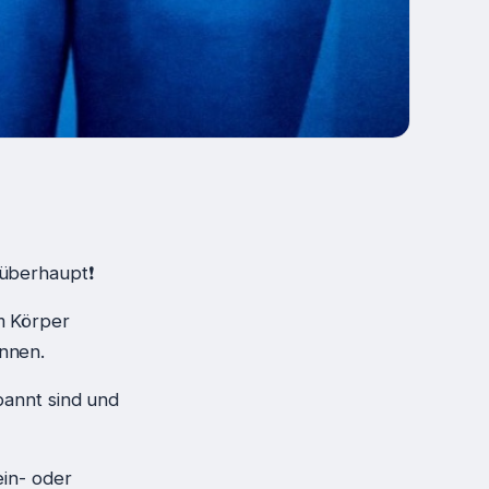
 überhaupt❗
m Körper
nnen.
pannt sind und
ein- oder