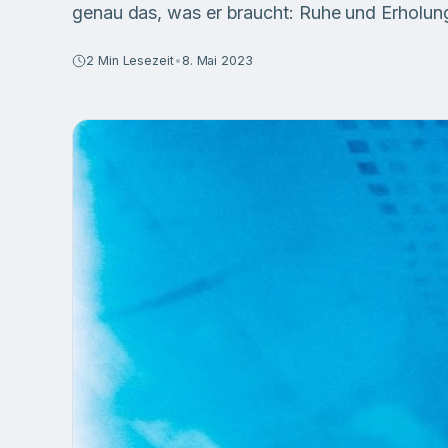
genau das, was er braucht: Ruhe und Erholun
2
Min Lesezeit
•
8. Mai 2023