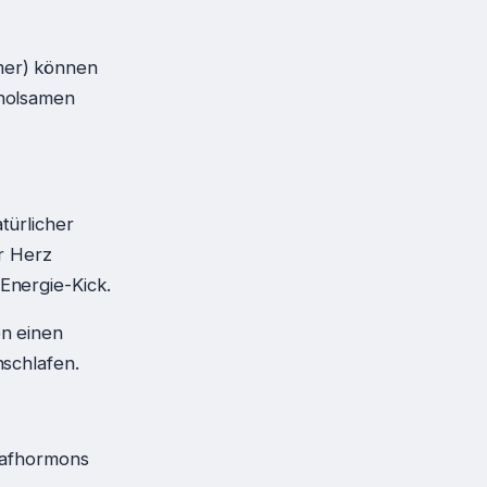
mer) können
rholsamen
türlicher
r Herz
Energie-Kick.
en einen
schlafen.
hlafhormons