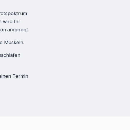
arotspektrum
 wird Ihr
ion angeregt.
e Muskeln.
hschlafen
einen Termin