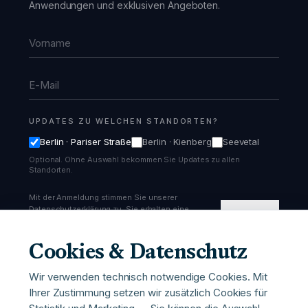
Anwendungen und exklusiven Angeboten.
Vorname
E-Mail
UPDATES ZU WELCHEN STANDORTEN?
Berlin · Pariser Straße
Berlin · Kienberg
Seevetal
Optional. Ohne Auswahl bekommen Sie Updates zu allen
Standorten.
Mit der Anmeldung stimmen Sie unserer
Datenschutzerklärung zu. Sie erhalten eine
Anmelden
Bestätigungs-Email und können sich jederzeit
abmelden.
Cookies & Datenschutz
Wir verwenden technisch notwendige Cookies. Mit
Ihrer Zustimmung setzen wir zusätzlich Cookies für