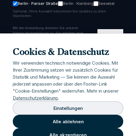
Berlin · Pariser Straße
Berlin · Kienberg
Seevetal
Optional. Ohne Auswahl bekommen Sie Updates zu allen
Standorten.
Mit der Anmeldung stimmen Sie unserer
Datenschutzerklärung zu. Sie erhalten eine
Anmelden
Bestätigungs-Email und können sich jederzeit
abmelden.
Cookies & Datenschutz
Wir verwenden technisch notwendige Cookies. Mit
Ihrer Zustimmung setzen wir zusätzlich Cookies für
Statistik und Marketing — Sie können die Auswahl
Pariser Straße
—
Pariser Straße 43
,
10707
Berlin
jederzeit anpassen oder über den Footer-Link
hello@urbanbooststation.com
"Cookie-Einstellungen" widerrufen. Mehr in unserer
Datenschutzerklärung
.
©
2026
Urban Boost 43 GmbH
Impressum
Datenschutz
AGB
Einstellungen
Gesundheitshinweise
Cookie-Einstellungen
Partner-Login
Alle ablehnen
Alle akzeptieren