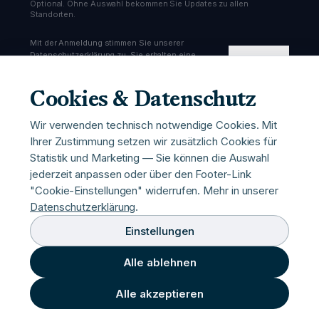
Optional. Ohne Auswahl bekommen Sie Updates zu allen
Standorten.
Mit der Anmeldung stimmen Sie unserer
Datenschutzerklärung zu. Sie erhalten eine
Anmelden
Bestätigungs-Email und können sich jederzeit
abmelden.
Cookies & Datenschutz
Wir verwenden technisch notwendige Cookies. Mit
Ihrer Zustimmung setzen wir zusätzlich Cookies für
Statistik und Marketing — Sie können die Auswahl
Pariser Straße
—
Pariser Straße 43
,
10707
Berlin
jederzeit anpassen oder über den Footer-Link
hello@urbanbooststation.com
"Cookie-Einstellungen" widerrufen. Mehr in unserer
Datenschutzerklärung
.
©
2026
Urban Boost 43 GmbH
Impressum
Datenschutz
AGB
Einstellungen
Gesundheitshinweise
Cookie-Einstellungen
Partner-Login
Alle ablehnen
Alle akzeptieren
VISA
PayPal
Klarna.
Pay
AMERICAN
Jetzt Termin buchen
EXPRESS